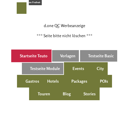
Z
© Frieda von der Fröhlichen Freiheit
u
T
Suche
Menü
m
e
I
i
d.one QC Werbeanzeige
n
l
h
e
*** Seite bitte nicht löschen ***
a
n
l
t
Startseite Teuto
Vorlagen
Testseite Basic
Testseite Module
Events
City
Gastros
Hotels
Packages
POIs
Touren
Blog
Stories