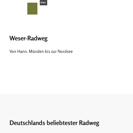
Z
© Teutoburger Wald Tourismus, D. Ketz
u
T
Suche
Menü
m
e
I
i
n
l
h
e
Weser-Radweg
a
n
l
Von Hann. Münden bis zur Nordsee
t
Deutschlands beliebtester Radweg