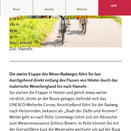
GPX
Route
Anrufen
Website
4:33 h
68,31 km
© Stadt Höxter, Dominik Ketz |
CC-BY-SA
© Stadt Höxter, Dominik Ketz |
CC-BY-SA
281 m
307 m
63 m
158 m
95 m
Start: Höxter
Ziel: Hameln
© Stadt Höxter, Dominik Ketz |
CC-BY-SA
Die zweite Etappe des Weser-Radweges führt Sie fast
durchgehend direkt entlang des Flusses von Höxter durch das
malerische Weserbergland bis nach Hameln .
Sie starten die Etappe in Höxter und gleich etwas weiter
nördlich, direkt an der Route gelegen, befindet sich das
UNESCO-Welterbe Corvey. Anschließend führt Sie der Radweg
nach Holzminden, bekannt als „Stadt der Düfte und Aromen“.
Weiter geht es nach Polle. Unterwegs lohnt sich ein Abstecher
zum Weserrenaissance Schloss Bevern. In Polle können Sie mit
der Gierseilfähre kurz die Weserseite wechseln um auf der Burg