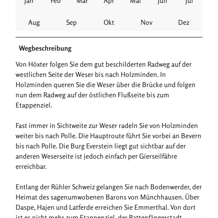
Jan
Feb
Mär
Apr
Mai
Jun
Jul
Aug
Sep
Okt
Nov
Dez
Wegbeschreibung
Von Höxter folgen Sie dem gut beschilderten Radweg auf der
westlichen Seite der Weser bis nach Holzminden. In
Holzminden queren Sie die Weser über die Brücke und folgen
nun dem Radweg auf der östlichen Flußseite bis zum
Etappenziel.
Fast immer in Sichtweite zur Weser radeln Sie von Holzminden
weiter bis nach Polle. Die Hauptroute führt Sie vorbei an Bevern
bis nach Polle. Die Burg Everstein liegt gut sichtbar auf der
anderen Weserseite ist jedoch einfach per Gierseilfähre
erreichbar.
Entlang der Rühler Schweiz gelangen Sie nach Bodenwerder, der
Heimat des sagenumwobenen Barons von Münchhausen. Über
Daspe, Hajen und Latferde erreichen Sie Emmerthal. Von dort
ist es nicht mehr zum Etappenziel, der Rattenfängerstadt