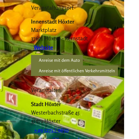
Veranstaltungsort
Innenstadt Höxter
Marktplatz
37671
Höxter
- Kernstadt
Website
Anreise mit dem Auto
Anreise mit öffentlichen Verkehrsmitteln
Veranstalter
Stadt Höxter
Westerbachstraße 45
37671
Höxter
+49 5271 / 9630