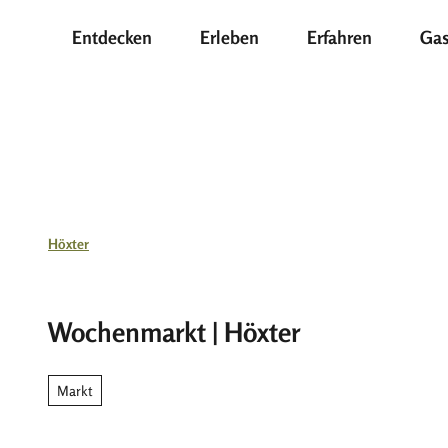
Z
Entdecken
Erleben
Erfahren
Gas
u
m
I
n
h
a
l
t
Höxter
Wochenmarkt | Höxter
Markt