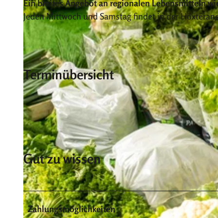
Ein breites Angebot an regionalen Lebensmitteln w
Jeden Mittwoch und Samstag findet in der Höxteraner
Terminübersicht
Gut zu wissen
Zahlungsmöglichkeiten