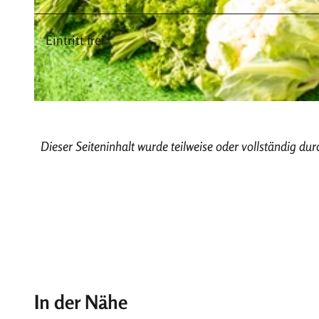
Eintritt frei
© ©Teutoburger Wald / Stadt Höxter / D. Ketz, Dominik Ketz
© Teutoburger Wald / Stadt Höxter / D. Ketz, Dominik Ketz |
CC-BY-SA
Dieser Seiteninhalt wurde teilweise oder vollständig durc
In der Nähe