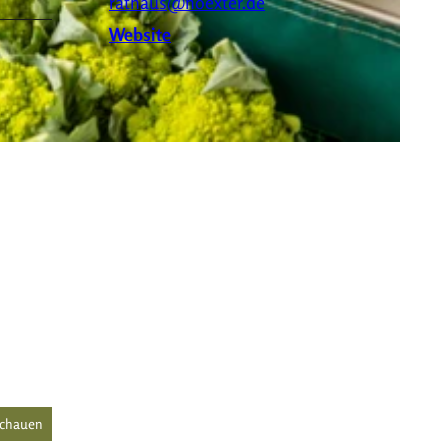
rathaus@hoexter.de
Website
schauen