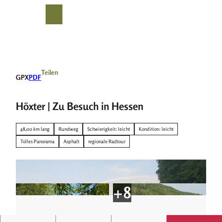
Z
u
T
Suche
Menü
m
e
I
i
n
l
h
e
a
n
Teilen
GPX
PDF
l
t
Höxter | Zu Besuch in Hessen
48,00 km lang
Rundweg
Schwierigkeit: leicht
Kondition: leicht
Tolles Panorama
Asphalt
regionale Radtour