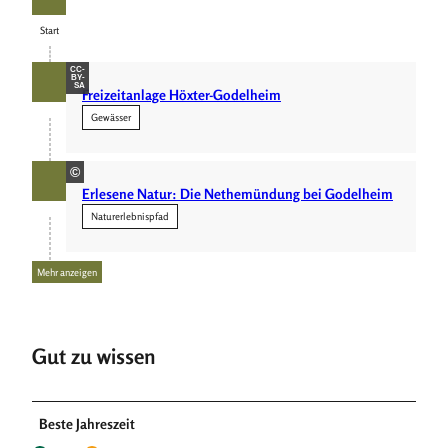
Start
Start
CC-
BY-
SA
Freizeitanlage Höxter-Godelheim
Gewässer
©
Erlesene Natur: Die Nethemündung bei Godelheim
Naturerlebnispfad
Mehr anzeigen
Gut zu wissen
Beste Jahreszeit