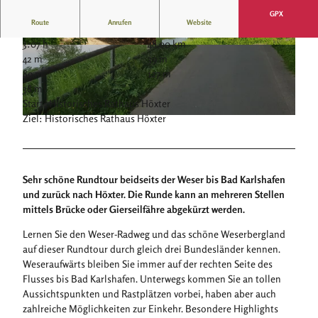
GPX
Route
Anrufen
Website
3:07 h
48,00 km
© Stadt Höxter, Stephan Berg |
CC-BY-SA
© Stadt Höxter, Stephan Berg |
CC-BY-SA
42 m
39 m
89 m
127 m
38 m
Start: Historisches Rathaus Höxter
Ziel: Historisches Rathaus Höxter
© Stadt Höxter, Stephan Berg |
CC-BY-SA
Sehr schöne Rundtour beidseits der Weser bis Bad Karlshafen
und zurück nach Höxter. Die Runde kann an mehreren Stellen
mittels Brücke oder Gierseilfähre abgekürzt werden.
Lernen Sie den Weser-Radweg und das schöne Weserbergland
auf dieser Rundtour durch gleich drei Bundesländer kennen.
Weseraufwärts bleiben Sie immer auf der rechten Seite des
Flusses bis Bad Karlshafen. Unterwegs kommen Sie an tollen
Aussichtspunkten und Rastplätzen vorbei, haben aber auch
zahlreiche Möglichkeiten zur Einkehr. Besondere Highlights