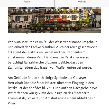
Das Rathaus wurde um 1250 als Zentrum des wesentlich älteren
Route
Website
mittelalterlichen Marktes vor der Brücke erbaut.
Im hohen Mittelalter wurden hier neben den auf dem Hellweg
© ©Teutoburger Wald / Stadt Höxter / D. Ketz,
© ©Teutoburger Wald / Stadt Höxter / D. Ketz,
Dominik Ketz
Dominik Ketz
vertriebenen Fernhandelswaren auch lokale Erzeugnisse, z. B.
Lederwaren und Fleisch, verkauft sowie Zähne gezogen. Neben
der Nutzung als Markt- und Tuchhalle diente das Gebäude als
Versammlungs- und Gerichtsort.
© Teutoburger Wald / Stadt Höxter / D. Ketz, Dominik Ketz |
CC-BY-SA
Von 1608-18 wurde es im Stil der Weserrenaissance umgebaut
und erhielt den Fachwerkaufbau. Auch der reich geschmückte
Erker mit der Justitia im Giebel und der Treppenturm
entstammen dieser Zeit. Der damalige Ratskeller war so
berüchtigt für zahlreiche Blutrunstdelikte, dass den
Zunftmitgliedern das Tragen von Waffen untersagt wurde.
Am Gebäude finden sich einige Symbole der Corveyer
Herrschaft über die Stadt Höxter: über dem Eingang in den
Ratskeller der Kopf des hl. Vitus und auf den Dachgiebeln zwei
Wetterfahnen von 1764 mit den Insignien des Stadtherrn,
Krummstab, Schwert und Abtshut sowie einem Abbild des hl.
Vitus.