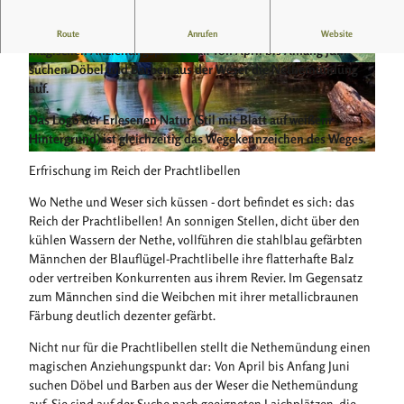
Nicht nur für die Prachtlibellen stellt die Nethemündung einen
Route
Anrufen
Website
magischen Anziehungspunkt dar. Von April bis Anfang Juni
suchen Döbel und Barben aus der Weser die Nethemündung
© Frank Grawe, Kulturland Kreis Höxter, c/o Gf
© HBD, Kulturland Kreis Höxter, c/o GfW im Kr
W im Kreis Höxter mbH
eis Höxter mbH
auf.
Das Logo der Erlesenen Natur (Stil mit Blatt auf weißem
Hintergrund) ist gleichzeitig das Wegekennzeichen des Weges.
© Kulturland Kreis Höxter, c/o GfW im Kreis Höxter mbH, Frank Grawe
Erfrischung im Reich der Prachtlibellen
Wo Nethe und Weser sich küssen - dort befindet es sich: das
Reich der Prachtlibellen! An sonnigen Stellen, dicht über den
kühlen Wassern der Nethe, vollführen die stahlblau gefärbten
Männchen der Blauflügel-Prachtlibelle ihre flatterhafte Balz
oder vertreiben Konkurrenten aus ihrem Revier. Im Gegensatz
zum Männchen sind die Weibchen mit ihrer metallicbraunen
Färbung deutlich dezenter gefärbt.
Nicht nur für die Prachtlibellen stellt die Nethemündung einen
magischen Anziehungspunkt dar: Von April bis Anfang Juni
suchen Döbel und Barben aus der Weser die Nethemündung
auf. Sie sind auf der Suche nach geeigneten Laichplätzen, die,