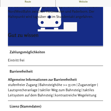
Bahnhaltepunkt der Ortschaft Godelheim
Route
Website
Der Bahnhaltepunkt liegt an der Regionalbahn-Linie RB84 der
NordWestBahn zwischen Holzminden und Paderborn. Der
Haltepunkt wird tagsüber ca. im Stundentakt angefahren.
Gut zu wissen
© Marie Althaus |
CC-BY-SA
©
CC0
Zahlungsmöglichkeiten
Eintritt frei
Barrierefreiheit
Allgemeine Informationen zur Barrierefreiheit
stufenfreier Zugang | Bahnsteighöhe >= 55 cm | Zuganzeiger |
Lautsprecheranlage | taktiler Weg zum Bahnsteig | taktiles
Leitsystem auf dem Bahnsteig | kontrastreiche Wegeleitung
Lizenz (Stammdaten)