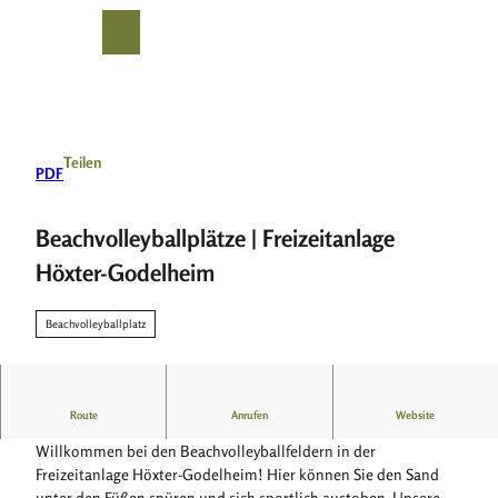
Z
u
T
Suche
Menü
m
e
I
i
n
l
h
e
a
n
Teilen
PDF
l
t
Beachvolleyballplätze | Freizeitanlage
Höxter-Godelheim
Beachvolleyballplatz
Zwei frei zugängliche Beachvolleyballfelder
Route
Anrufen
Website
Willkommen bei den Beachvolleyballfeldern in der
Freizeitanlage Höxter-Godelheim! Hier können Sie den Sand
unter den Füßen spüren und sich sportlich austoben. Unsere