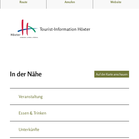
Anzahl der Stellplätze; 86; gebührenpflichtig
Route
Anrufen
Website
Tourist-Information Höxter
In der Nähe
Auf der Karte anschauen
Veranstaltung
Essen & Trinken
Unterkünfte