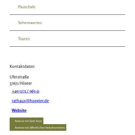
Pauschale
Sehenswertes
Touren
Kontaktdaten
Uferstraße
37671
Höxter
+49 5271 / 963-0
rathaus@hoexter.de
Website
Anreise mit dem Auto
Anreise mit öffentlichen Verkehrsmitteln