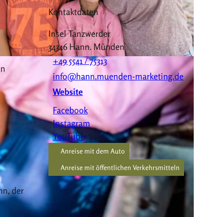
Kontaktdaten
Insel Tanzwerder
34346
Hann. Münden
+49 5541 / 75313
-BY
en
info@hann.muenden-marketing.de
Website
Facebook
Instagram
YouTube
Anreise mit dem Auto
Anreise mit öffentlichen Verkehrsmitteln
n, der