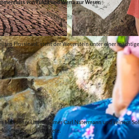
mmenfluss von Fulda und Werra zur Weser.
© Hann. Münden Marketing GmbH, Paavo Blafield |
CC
lten Flussinsel, steht der Weserstein unter einer mächtig
 dem Mündener Unternehmer Carl Natermann und seinem Soh
ekannten Spruch dichtete.