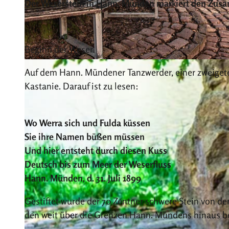
Der Weserstein in Hann. Münden markiert den Zusa
Beginn der Weser
© Off the Path/Sebastian Canaves |
CC0
Auf dem Hann. Mündener Tanzwerder, einer zweigetei
Kastanie. Darauf ist zu lesen:
Wo Werra sich und Fulda küssen
Sie ihre Namen büßen müssen
Und hier entsteht durch diesen Kuss
Deutsch bis zum Meer der Weserfluss
Hann. Münden, d. 31. Juli 1899
Gestiftet wurde der 70 Zentner schwere Stein von
den weit über die Grenzen Hann. Mündens hinaus b