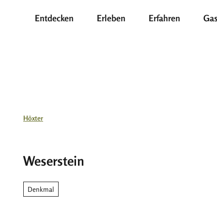
Z
Entdecken
Erleben
Erfahren
Gas
u
m
I
n
h
a
l
t
Höxter
Weserstein
Denkmal