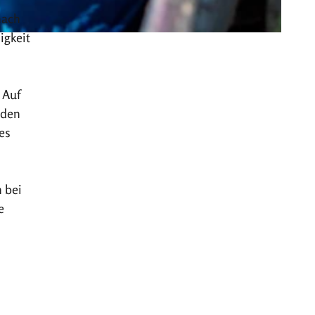
nach
igkeit
 Auf
 den
es
 bei
e