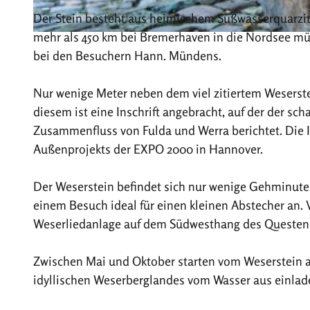
Der Stein besteht aus heimischem Süßwasserquarzit. 
mehr als 450 km bei Bremerhaven in die Nordsee mün
© Hann. Münden Marketing GmbH, Y-Site |
CC-BY
bei den Besuchern Hann. Mündens.
Nur wenige Meter neben dem viel zitiertem Weserstei
diesem ist eine Inschrift angebracht, auf der der s
Zusammenfluss von Fulda und Werra berichtet. Die I
Außenprojekts der EXPO 2000 in Hannover.
Der Weserstein befindet sich nur wenige Gehminuten
einem Besuch ideal für einen kleinen Abstecher an. 
Weserliedanlage auf dem Südwesthang des Questen
Zwischen Mai und Oktober starten vom Weserstein au
idyllischen Weserberglandes vom Wasser aus einlad