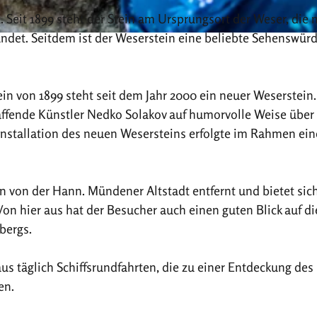
Seit 1899 steht der Stein am Ursprungsort der Weser, die 
det. Seitdem ist der Weserstein eine beliebte Sehenswürd
n von 1899 steht seit dem Jahr 2000 ein neuer Weserstein.
chaffende Künstler Nedko Solakov auf humorvolle Weise über
nstallation des neuen Wesersteins erfolgte im Rahmen ein
 von der Hann. Mündener Altstadt entfernt und bietet sich
Von hier aus hat der Besucher auch einen guten Blick auf di
bergs.
s täglich Schiffsrundfahrten, die zu einer Entdeckung des
en.