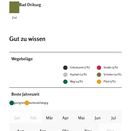
Bad Driburg
Ziel
Ziel
Gut zu wissen
Wegebeläge
Unbekannt (2%)
Straße (4%)
Asphalt (25%)
Schotter (50%)
Weg (14%)
Pfad (5%)
Beste Jahreszeit
geeignet
wetterabhängig
Jan
Feb
Mär
Apr
Mai
Jun
Jul
Aug
Sep
Okt
Nov
Dez