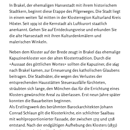
In Brakel, der ehemaligen Hansestadt mit ihrem historischem
Stadtkern, beginnt diese Etappe des Pilgerweges. Die Stadt liegt
in einem weiten Tal mitten in der Klosterregion Kulturland Kreis
Höxter. Seit 1974 ist die Kernstadt als Luftkurort staatlich
anerkannt. Gehen Sie auf Entdeckungsreise und erkunden Sie
die alte Hansestadt mit ihren Kulturdenkmälern und
malerischen Winkeln.
Neben dem Kloster auf der Brede zeugt in Brakel das ehemalige
Kapuzinerkloster von der alten Klostertradition. Durch die
«Aussaat des göttlichen Wortes» sollten die Kapuziner, die 1645
nach Brakel kamen, zur Erneuerung des katholischen Glaubens
beitragen. Die Stadtväter, die wegen des Verlustes der
entsprechenden Hausstätten Steuerausfälle fürchteten,
sträubten sich lange, den Mönchen das für die Errichtung eines
Klosters gewünschte Areal zu überlassen. Erst neun Jahre später
konnten die Bauarbeiten beginnen.
Als Erstlingswerk des berühmten Barockarchitekten Johann
Conrad Schlaun gilt die Klosterkirche, ein schlichter Saalbau
mit wohlproportionierter Fassade, der zwischen 1715 und 1718
entstand. Nach der endgültigen Aufhebung des Klosters (1833)