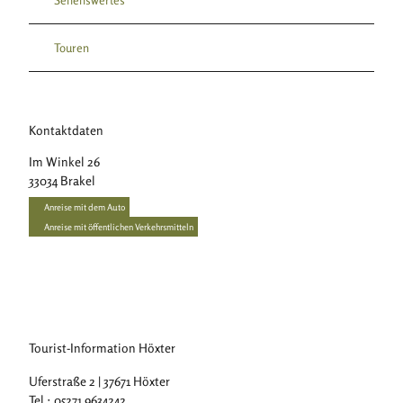
Sehenswertes
Touren
Kontaktdaten
Im Winkel 26
33034
Brakel
Anreise mit dem Auto
Anreise mit öffentlichen Verkehrsmitteln
Tourist-Information Höxter
Uferstraße 2 | 37671 Höxter
Tel.: 05271 9634242