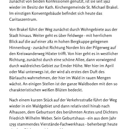
zunächst von beiden Konfessionen genutzt, ist sie seit 1912
wieder im Besitz der Kath. Kirchengemeinde St. Michael Brakel.
Im einstigen Konventgebäude befindet sich heute das
Caritaszentrum.
Von Brakel führt der Weg zunächst durch Wohngebiete aus der
Stadt hinaus. Weiter geht es über Feldwege - mit herrlichem
Blick auf die auf einer 282 m hohen Bergkuppe gelegenen
Hinnenburg - zunächst Richtung Norden bis der Pilgerweg auf
den Kreiswanderweg Höxter trifft. Von hier geht es in westlicher
Richtung, zunächst durch eine schöne Allee, dann vorwiegend
durch waldreiches Gebiet zur Emder Höhe. Wer hier im April
oder Mai unterwegs ist, der wird als erstes den Duft des
Bärlauchs wahrnehmen, der hier im Wald in rauen Mengen
wächst. An einigen Stellen ist der ganze Waldboden mit den so
charakteristischen weißen Blüten bedeckt.
Nach einem kurzen Stück auf der Verkehrsstraße führt der Weg
wieder in ein Waldgebiet und dann relativ steil hinab nach
Alhausen, dem Geburtsort des berühmten Arztes und Dichters
Friedrich Wilhelm Weber. Sein Geburtshaus - ein aus dem Jahr
1793 stammendes Vierstände-Fachwerkhaus - beherbergt heute