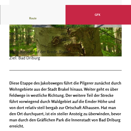
GPX
Route
5:00 h
16,45 km
© Katja Krajewski, Kulturland Kreis Höxter, c/o
© Katja Krajewski, Kulturland Kreis Höxter, c/o
299 m
207 m
GfW im Kreis Höxter mbH
GfW im Kreis Höxter mbH
133 m
305 m
172 m
Start: Kloster auf der Brede, Brakel
Ziel: Bad Driburg
© Katja Krajewski, Kulturland Kreis Höxter, c/o GfW im Kreis Höxter mbH
Diese Etappe des Jakobsweges führt die Pilgerer zunächst durch
Wohngebiete aus der Stadt Brakel hinaus. Weiter geht es über
Feldwege in westliche Richtung. Der weitere Teil der Strecke
führt vorwiegend durch Waldgebiet auf die Emder Höhe und
von dort relativ steil bergab zur Ortschaft Alhausen. Hat man
den Ort durchquert, ist ein steiler Ansteig zu überwinden, bevor
man durch den Gräflichen Park die Innenstadt von Bad Driburg
erreicht.