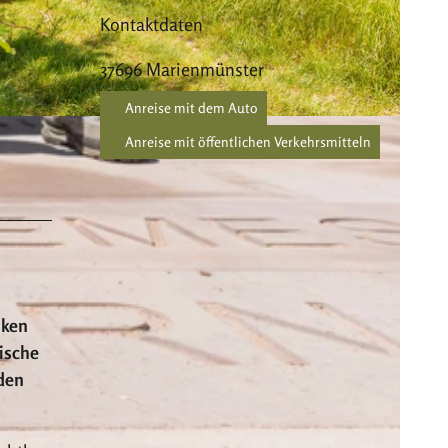
Kontaktdaten
37696
Marienmünster
Anreise mit dem Auto
Anreise mit öffentlichen Verkehrsmitteln
nken
ische
lden