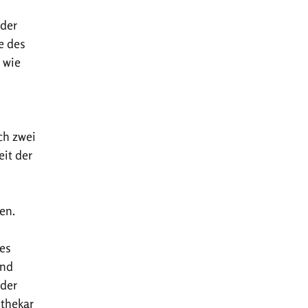
 der
e des
 wie
ch zwei
eit der
en.
 es
ind
 der
othekar