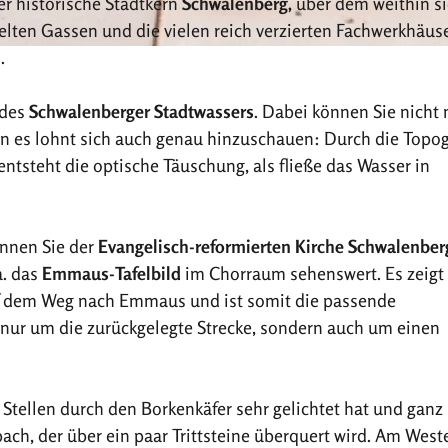
r historische Stadtkern
Schwalenberg
,
über dem weithin si
elten Gassen und die vielen reich verzierten Fachwerkhäus
s.
 des
Schwalenberger Stadtwassers
. Dabei können Sie nicht 
n es lohnt sich auch genau hinzuschauen: Durch die Topog
ntsteht die optische Täuschung, als fließe das Wasser in
önnen Sie der
Evangelisch-reformierten Kirche Schwalenber
a. das
Emmaus-Tafelbild
im Chorraum sehenswert. Es zeigt
uf dem Weg nach Emmaus und ist somit die passende
 nur um die zurückgelegte Strecke, sondern auch um einen
Stellen durch den Borkenkäfer sehr gelichtet hat und ganz
nbach, der über ein paar Trittsteine überquert wird. Am West