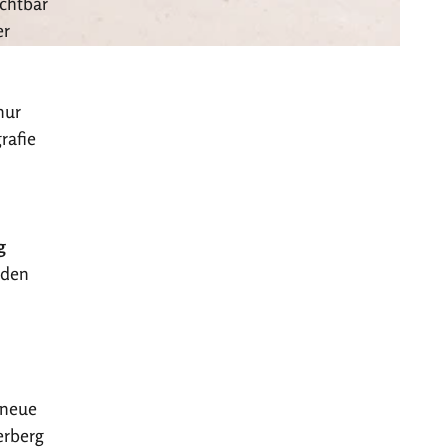
chtbar
er
nur
rafie
g
 den
 neue
erberg