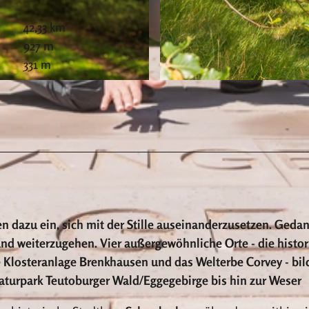
42,33 km
927 m
331 m
© Teutoburger Wald Tourismus, Anton Röser
en dazu ein, sich mit der Stille auseinanderzusetzen. Geda
d weiterzugehen. Vier außergewöhnliche Orte - die histor
e Klosteranlage Brenkhausen und das Welterbe Corvey - bi
turpark Teutoburger Wald/Eggegebirge bis hin zur Weser