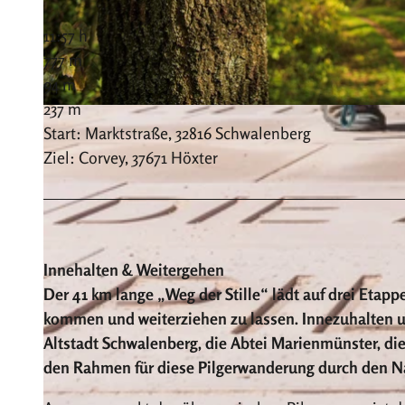
11:57 h
777 m
94 m
237 m
© Kulturland Kreis Höxter, Irina Jansen
Start: Marktstraße, 32816 Schwalenberg
Ziel: Corvey, 37671 Höxter
Innehalten & Weitergehen
Der 41 km lange „Weg der Stille“ lädt auf drei Etapp
kommen und weiterziehen zu lassen. Innezuhalten un
Altstadt Schwalenberg, die Abtei Marienmünster, di
den Rahmen für diese Pilgerwanderung durch den Na