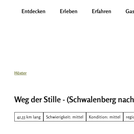
Z
Entdecken
Erleben
Erfahren
Gas
u
m
I
n
h
a
l
t
Höxter
Weg der Stille - (Schwalenberg nac
42,33 km lang
Schwierigkeit: mittel
Kondition: mittel
regi