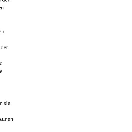
en
en
 der
nd
e
n sie
taunen