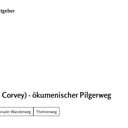
tgeber
T
Suche
e
i
l
e
n
h Corvey) - ökumenischer Pilgerweg
onaler Wanderweg
Themenweg