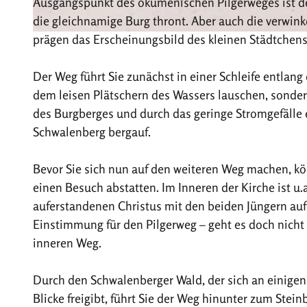
Ausgangspunkt des ökumenischen Pilgerweges ist de
die gleichnamige Burg thront. Aber auch die verwink
prägen das Erscheinungsbild des kleinen Städtchen
© Teutoburger Wald Tourismus, Anton Röser
Der Weg führt Sie zunächst in einer Schleife entlang
dem leisen Plätschern des Wassers lauschen, sonder
des Burgberges und durch das geringe Stromgefälle e
Schwalenberg bergauf.
Bevor Sie sich nun auf den weiteren Weg machen, k
einen Besuch abstatten. Im Inneren der Kirche ist u.
auferstandenen Christus mit den beiden Jüngern a
Einstimmung für den Pilgerweg – geht es doch nicht
inneren Weg.
Durch den Schwalenberger Wald, der sich an einigen 
Blicke freigibt, führt Sie der Weg hinunter zum Stei