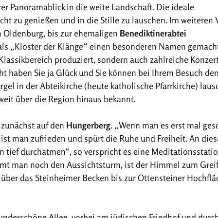
rer Panoramablick in die weite Landschaft. Die ideale
cht zu genießen und in die Stille zu lauschen. Im weiteren 
n Oldenburg, bis zur ehemaligen
Benediktinerabtei
h als „Kloster der Klänge“ einen besonderen Namen gemacht
lassikbereich produziert, sondern auch zahlreiche Konzer
cht haben Sie ja Glück und Sie können bei Ihrem Besuch de
el in der Abteikirche (heute katholische Pfarrkirche) laus
weit über die Region hinaus bekannt.
r zunächst auf den
Hungerberg
. „Wenn man es erst mal gesc
ist man zufrieden und spürt die Ruhe und Freiheit. An die
tief durchatmen“, so verspricht es eine Meditationsstati
immt man noch den Aussichtsturm, ist der Himmel zum Grei
über das Steinheimer Becken bis zur Ottensteiner Hochflä
underschöne Allee, vorbei am jüdischen Friedhof und durc