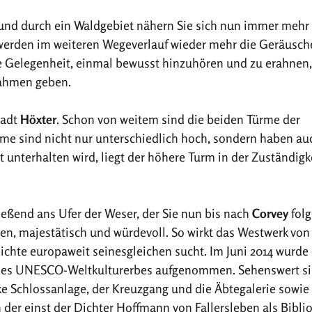
und durch ein Waldgebiet nähern Sie sich nun immer mehr
werden im weiteren Wegeverlauf wieder mehr die Geräusch
e Gelegenheit, einmal bewusst hinzuhören und zu erahnen,
ahmen geben.
tadt
Höxter
. Schon von weitem sind die beiden Türme der
rme sind nicht nur unterschiedlich hoch, sondern haben au
 unterhalten wird, liegt der höhere Turm in der Zuständigk
eßend ans Ufer der Weser, der Sie nun bis nach
Corvey
folg
en, majestätisch und würdevoll. So wirkt das Westwerk von
hichte europaweit seinesgleichen sucht. Im Juni 2014 wurde
e des UNESCO-Weltkulturerbes aufgenommen. Sehenswert s
e Schlossanlage, der Kreuzgang und die Äbtegalerie sowie
in der einst der Dichter Hoffmann von Fallersleben als Bibli