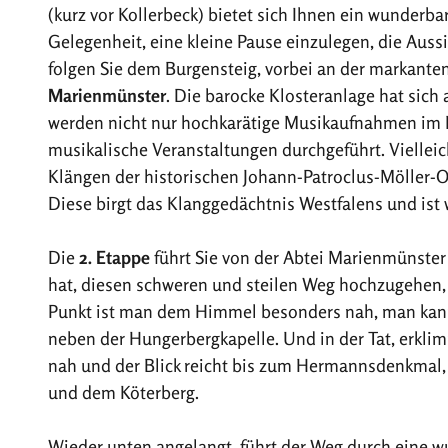
(kurz vor Kollerbeck) bietet sich Ihnen ein wunderba
Gelegenheit, eine kleine Pause einzulegen, die Aussi
folgen Sie dem Burgensteig, vorbei an der markante
Marienmünster
. Die barocke Klosteranlage hat sic
werden nicht nur hochkarätige Musikaufnahmen im K
musikalische Veranstaltungen durchgeführt. Viellei
Klängen der historischen Johann-Patroclus-Möller-Org
Diese birgt das Klanggedächtnis Westfalens und ist 
Die
2. Etappe
führt Sie von der Abtei Marienmünste
hat, diesen schweren und steilen Weg hochzugehen, 
Punkt ist man dem Himmel besonders nah, man kann 
neben der Hungerbergkapelle. Und in der Tat, erkl
nah und der Blick reicht bis zum Hermannsdenkmal, 
und dem Köterberg.
Wieder unten angelangt, führt der Weg durch eine w