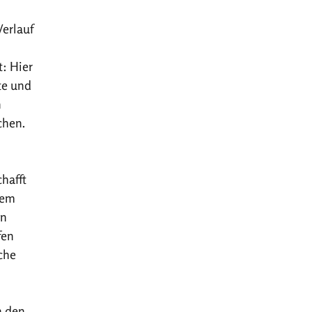
Verlauf
: Hier
te und
n
chen.
hafft
sem
on
fen
che
h den