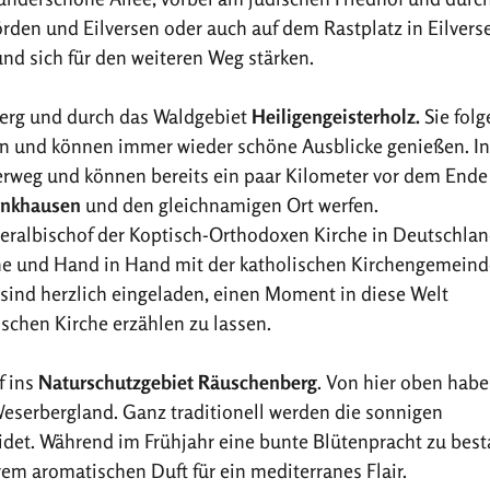
rden und Eilversen oder auch auf dem Rastplatz in Eilvers
nd sich für den weiteren Weg stärken.
berg und durch das Waldgebiet
Heiligengeisterholz
.
Sie folg
n und können immer wieder schöne Ausblicke genießen. In
erweg und können bereits ein paar Kilometer vor dem Ende
enkhausen
und den gleichnamigen Ort werfen.
neralbischof der Koptisch-Orthodoxen Kirche in Deutschla
ne und Hand in Hand mit der katholischen Kirchengemeind
 sind herzlich eingeladen, einen Moment in diese Welt
ischen Kirche erzählen zu lassen.
f ins
Naturschutzgebiet Räuschenberg
. Von hier oben habe
eserbergland. Ganz traditionell werden die sonnigen
det. Während im Frühjahr eine bunte Blütenpracht zu bes
m aromatischen Duft für ein mediterranes Flair.