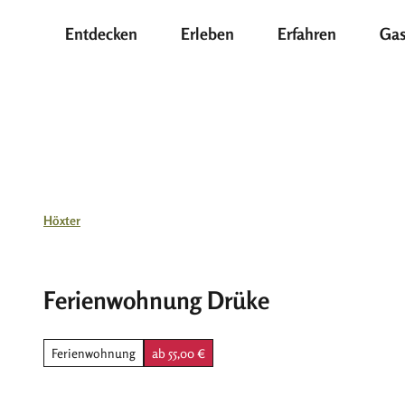
Z
Entdecken
Erleben
Erfahren
Gas
u
m
I
n
h
a
l
t
Höxter
Ferienwohnung Drüke
Ferienwohnung
ab 55,00 €