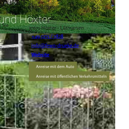
Kontaktdaten
d
e
Lamfert 4
 Sie
37671
Höxter
- Lütmarsen
+49 5271 / 7828
uropa-
info@fewo-drueke.de
Corvey
Website
Anreise mit dem Auto
Anreise mit öffentlichen Verkehrsmitteln