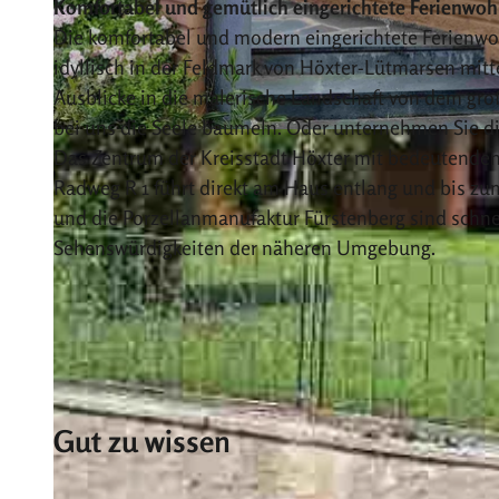
Komfortabel und gemütlich eingerichtete Ferienwo
Die komfortabel und modern eingerichtete Ferienwo
idyllisch in der Feldmark von Höxter-Lütmarsen mi
Ausblicke in die malerische Landschaft von dem gro
bei uns die Seele baumeln. Oder unternehmen Sie di
© Franz Drüke
Das Zentrum der Kreisstadt Höxter mit bedeutenden 
Radweg R 1 führt direkt am Haus entlang und bis zu
und die Porzellanmanufaktur Fürstenberg sind schnel
Sehenswürdigkeiten der näheren Umgebung.
Gut zu wissen