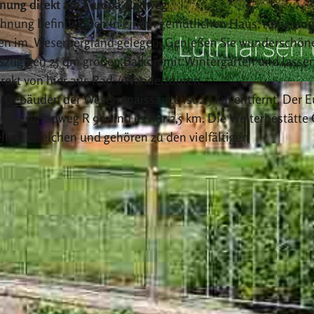
hnung direkt am Europa-Radweg
hnung befindet sich in einem gemütlichen Haus, ruhig un
tten im Weserbergland gelegen. Genießen Sie wunderschön
ßzügigen 25 qm großen Balkon mit Wintergarten und lassen
rekt von hier aus Rad-/ Wandertouren.
© Franz Drüke
Gebäuden der Weserrenaissance ist 2,5 km entfernt. Der E
m Weserradweg R 99 sind es nur 2,5 km. Die Welterbestätte 
l zu erreichen und gehören zu den vielfältigen