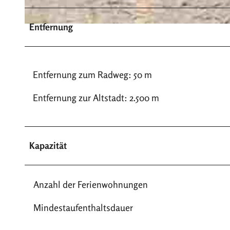
Entfernung
© Franz Drüke
Entfernung zum Radweg: 50 m
Entfernung zur Altstadt: 2.500 m
Kapazität
Anzahl der Ferienwohnungen
Mindestaufenthaltsdauer