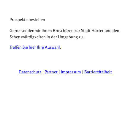
a
m
m
Prospekte bestellen
d
e
Gerne senden wir Ihnen Broschüren zur Stadt Höxter und den
r
Sehenswürdigkeiten in der Umgebung zu.
R
Treffen Sie hier Ihre Auswahl
.
e
g
i
o
Datenschutz
Partner
Impressum
Barrierefreiheit
n
'
ö
f
f
n
e
n