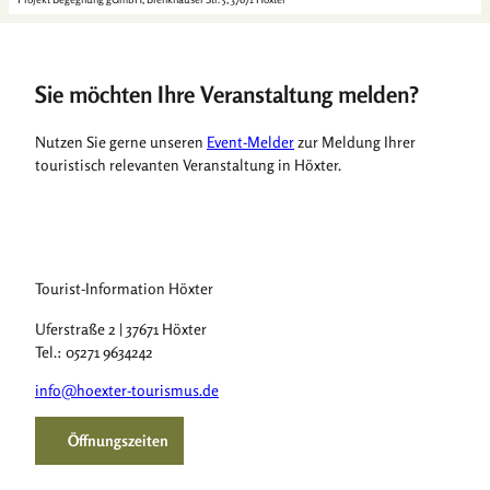
f
u
e
n
n
r
e
g
i
n
|
Sie möchten Ihre Veranstaltung melden?
e
C
n
o
Z
Nutzen Sie gerne unseren
Event-Melder
zur Meldung Ihrer
r
e
touristisch relevanten Veranstaltung in Höxter.
v
i
e
t
y
-
'
F
ö
e
f
Tourist-Information Höxter
r
f
i
Uferstraße 2 | 37671 Höxter
n
e
Tel.: 05271 9634242
e
n
n
p
info@hoexter-tourismus.de
r
o
Öffnungszeiten
g
r