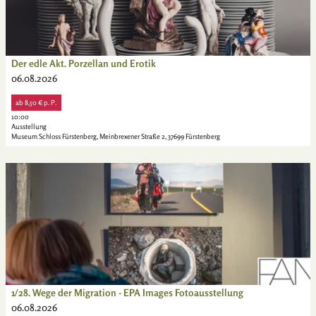
i
l
s
e
i
Der edle Akt. Porzellan und Erotik
© Foto: Claudia Warneke
t
06.08.2026
e
'
ab 8,50 € p. P.
10:00
D
Ausstellung
e
Museum Schloss Fürstenberg, Meinbrexener Straße 2, 37699 Fürstenberg
r
e
D
d
e
l
t
e
a
A
i
k
l
t
s
.
e
P
i
1/28. Wege der Migration - EPA Images Fotoausstellung
Ute Sievers | Forum Anja Niedringhaus |
CC-BY-ND
o
t
06.08.2026
r