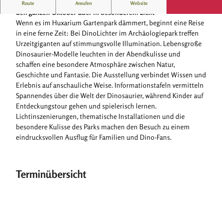
Zum Saisonabschluss im Archäologiepark erstrahlt der Park
Route
Anrufen
Website
den ganzen Oktober über in besonderem Licht
Wenn es im Huxarium Gartenpark dämmert, beginnt eine Reise
in eine ferne Zeit: Bei DinoLichter im Archäologiepark treffen
Urzeitgiganten auf stimmungsvolle Illumination. Lebensgroße
Dinosaurier-Modelle leuchten in der Abendkulisse und
schaffen eine besondere Atmosphäre zwischen Natur,
Geschichte und Fantasie. Die Ausstellung verbindet Wissen und
Erlebnis auf anschauliche Weise. Informationstafeln vermitteln
Spannendes über die Welt der Dinosaurier, während Kinder auf
Entdeckungstour gehen und spielerisch lernen.
Lichtinszenierungen, thematische Installationen und die
besondere Kulisse des Parks machen den Besuch zu einem
eindrucksvollen Ausflug für Familien und Dino-Fans.
Terminübersicht