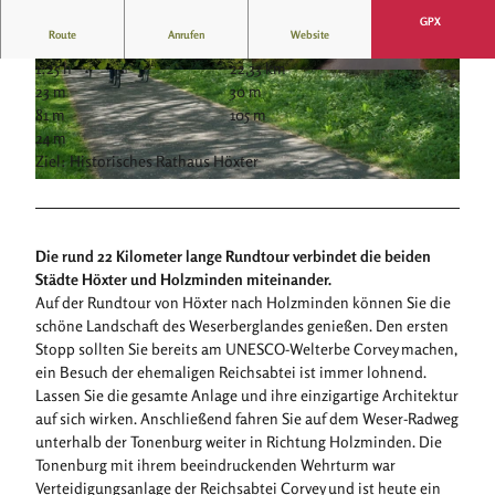
GPX
Route
Anrufen
Website
1:25 h
22,33 km
© Stadt Höxter, Stephan Berg |
CC-BY-SA
© Stadt Höxter, Stephan Berg |
CC-BY-SA
23 m
30 m
81 m
105 m
24 m
Ziel: Historisches Rathaus Höxter
© Stadt Höxter, Thomas Hampel |
CC-BY-SA
Die rund 22 Kilometer lange Rundtour verbindet die beiden
Städte Höxter und Holzminden miteinander.
Auf der Rundtour von Höxter nach Holzminden können Sie die
schöne Landschaft des Weserberglandes genießen. Den ersten
Stopp sollten Sie bereits am UNESCO-Welterbe Corvey machen,
ein Besuch der ehemaligen Reichsabtei ist immer lohnend.
Lassen Sie die gesamte Anlage und ihre einzigartige Architektur
auf sich wirken. Anschließend fahren Sie auf dem Weser-Radweg
unterhalb der Tonenburg weiter in Richtung Holzminden. Die
Tonenburg mit ihrem beeindruckenden Wehrturm war
Verteidigungsanlage der Reichsabtei Corvey und ist heute ein