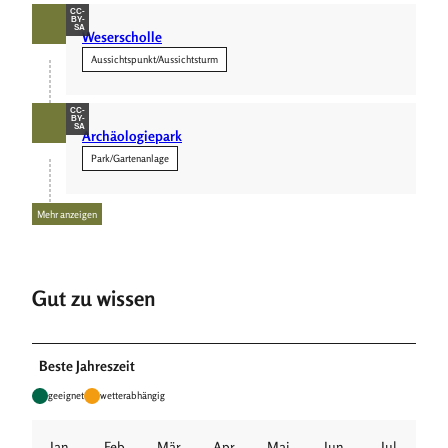
CC-
BY-
SA
Weserscholle
Aussichtspunkt/Aussichtsturm
CC-
BY-
SA
Archäologiepark
Park/Gartenanlage
Mehr anzeigen
Gut zu wissen
Beste Jahreszeit
geeignet
wetterabhängig
Jan
Feb
Mär
Apr
Mai
Jun
Jul