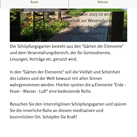
Der Garten präsentiert sich unter dem Motto
Route
Website
"Leben.Glauben.Staunen"
Im Rahmen der Landesgartenschau Höxter 2023 ist an der
s
s
Weser in unmittelbarer Nachbarschaft zur Weserscholle
c
c
zwischen der Stadt Höxter und dem Welterbe Corvey der
h
h
interreligiöse Schöpfungsgarten Höxter entstanden.
o
o
e
e
s
Der Schöpfungsgarten besteht aus den "Gärten der Elemente"
p
p
c
und dem Veranstaltungsbereich, der für Gottesdienste,
f
f
h
Lesungen, Vorträge etc. genutzt wird.
u
u
o
n
n
e
In den "Gärten der Elemente" soll die Vielfalt und Schönheit
g
g
p
des Lebens und der Welt bewusst mit allen Sinnen
s
s
f
wahrgenommen werden. Hierbei spielen die 4-Elemente "Erde -
g
g
u
Feuer - Wasser - Luft" eine bedeutende Rolle.
a
a
n
r
r
g
Besuchen Sie den interreligiösen Schöpfungsgarten und spüren
t
t
s
Sie die innerliche Ruhe an diesem meditativen und
e
e
g
besinnlichen Ort. Schöpfen Sie Kraft!
n
n
a
_
_
r
c
c
t
_
_