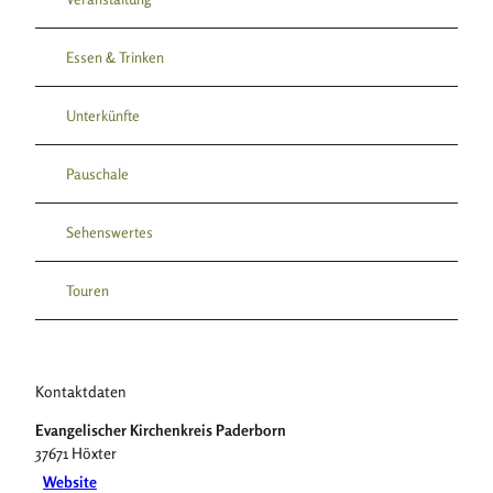
g
n
n
a
(
(
r
Essen & Trinken
1
1
t
)
)
e
.
.
Unterkünfte
n
j
j
(
p
p
3
Pauschale
e
g
)
g
.
Sehenswertes
j
p
e
Touren
g
Kontaktdaten
Evangelischer Kirchenkreis Paderborn
37671
Höxter
Website