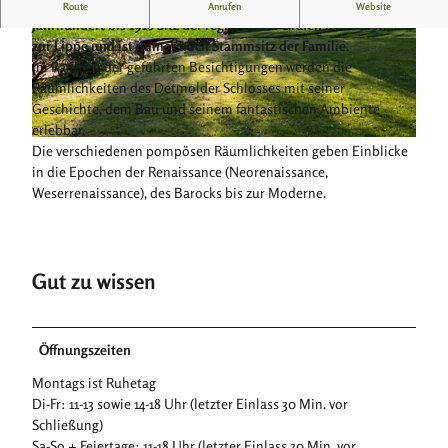
Das Fürstliche Residenzschloss Detmold war vom 16.
Route
Anrufen
Website
Jahrhundert bis 1918 Sitz der regierenden Grafen und Fürsten
zur Lippe und ist immer noch Stammsitz der Familie.
© Teutoburger Wald Tourismus, D. Ketz
© Teutoburger Wald / Detmold / F. Sieker, Falko
Sieker
Im Rahmen der geführten Besichtigungen werden die
Räumlichkeiten des Detmolder Schlosses mit seiner
Geschichte, dem Bau und seinem fantastischen Ambiente
erlebbar.
© Teutoburger Wald / Detmold / B. Fromberger |
CC-BY-SA
Die verschiedenen pompösen Räumlichkeiten geben Einblicke
in die Epochen der Renaissance (Neorenaissance,
Weserrenaissance), des Barocks bis zur Moderne.
Gut zu wissen
Öffnungszeiten
Montags ist Ruhetag
Di-Fr: 11-13 sowie 14-18 Uhr (letzter Einlass 30 Min. vor
Schließung)
Sa-So + Feiertage: 11-18 Uhr (letzter Einlass 30 Min. vor