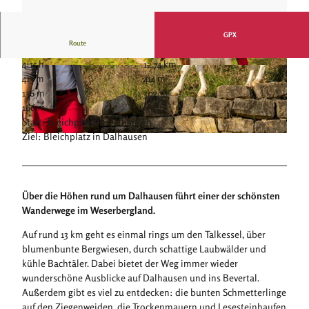
GPX
Route
4:15 h
12,74 km
© Teutoburger Wald Tourismus, D. Ketz
© Teutoburger Wald Tourismus, D. Ketz
413 m
414 m
136 m
302 m
166 m
Start: Bleichplatz in Dalhausen
Ziel: Bleichplatz in Dalhausen
© Teutoburger Wald Tourismus, D. Ketz
Über die Höhen rund um Dalhausen führt einer der schönsten
Wanderwege im Weserbergland.
Auf rund 13 km geht es einmal rings um den Talkessel, über
blumenbunte Bergwiesen, durch schattige Laubwälder und
kühle Bachtäler. Dabei bietet der Weg immer wieder
wunderschöne Ausblicke auf Dalhausen und ins Bevertal.
Außerdem gibt es viel zu entdecken: die bunten Schmetterlinge
auf den Ziegenweiden, die Trockenmauern und Lesesteinhaufen