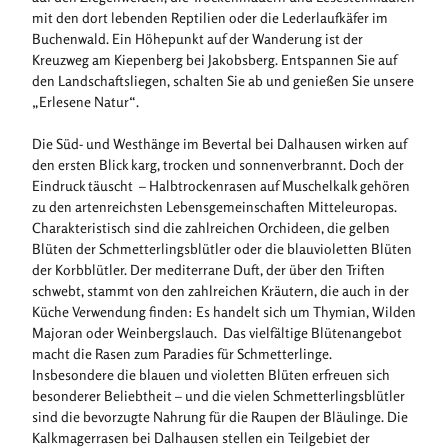
mit den dort lebenden Reptilien oder die Lederlaufkäfer im
Buchenwald. Ein Höhepunkt auf der Wanderung ist der
Kreuzweg am Kiepenberg bei Jakobsberg. Entspannen Sie auf
den Landschaftsliegen, schalten Sie ab und genießen Sie unsere
„Erlesene Natur“.
Die Süd- und Westhänge im Bevertal bei Dalhausen wirken auf
den ersten Blick karg, trocken und sonnenverbrannt. Doch der
Eindruck täuscht – Halbtrockenrasen auf Muschelkalk gehören
zu den artenreichsten Lebensgemeinschaften Mitteleuropas.
Charakteristisch sind die zahlreichen Orchideen, die gelben
Blüten der Schmetterlingsblütler oder die blauvioletten Blüten
der Korbblütler. Der mediterrane Duft, der über den Triften
schwebt, stammt von den zahlreichen Kräutern, die auch in der
Küche Verwendung finden: Es handelt sich um Thymian, Wilden
Majoran oder Weinbergslauch. Das vielfältige Blütenangebot
macht die Rasen zum Paradies für Schmetterlinge.
Insbesondere die blauen und violetten Blüten erfreuen sich
besonderer Beliebtheit – und die vielen Schmetterlingsblütler
sind die bevorzugte Nahrung für die Raupen der Bläulinge. Die
Kalkmagerrasen bei Dalhausen stellen ein Teilgebiet der