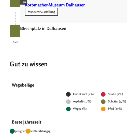
SA
Korbmacher-Museum Dalhausen
Museum/Ausstellung
Bleichplatz in Dalhausen
Ziel
Ziel
Gut zu wissen
Wegebeläge
Unbekannt (1%)
Straße (2%)
Asphalt (10%)
Schotter (37%)
Weg (27%)
Pfad (23%)
Beste Jahreszeit
geeignet
wetterabhängig