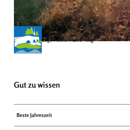
© Katja Krajewski, Kulturland Kreis Höxter, c/o GfW im Kreis Höxter mbH |
CC-BY-SA
Logo Nethe-Hüwe-Weg
© Katja Krajewski, Kulturland Kreis Höxter, c/o GfW im Kreis Höxter mbH |
CC-BY-SA
Gut zu wissen
Beste Jahreszeit