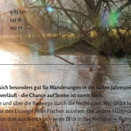
9,85 km
145 m
243 m
sich besonders gut für Wanderungen in der kalten Jahreszei
verläuft - die Chance auf Sonne ist somit hoch.
the und über die Radwege durch die Netheauen. Wer Glück ha
e den Eisvogel beim Fischen zusehen. Die andere Hälfte d
n dort aus bieten sich weite Blick in das Nethetal in Rich