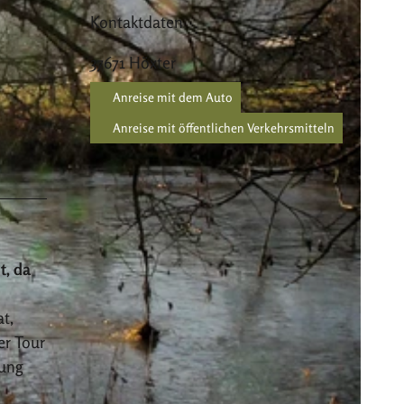
Kontaktdaten
37671
Höxter
Anreise mit dem Auto
Anreise mit öffentlichen Verkehrsmitteln
t, da
t,
er Tour
tung