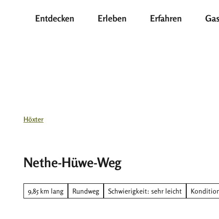
Z
Entdecken
Erleben
Erfahren
Gas
u
m
I
n
h
a
l
t
Höxter
Nethe-Hüwe-Weg
9,85 km lang
Rundweg
Schwierigkeit: sehr leicht
Kondition