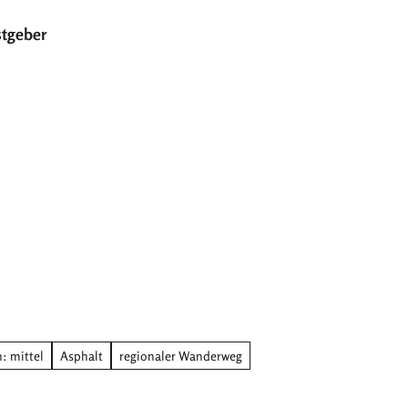
tgeber
T
Suche
e
i
l
e
n
: mittel
Asphalt
regionaler Wanderweg