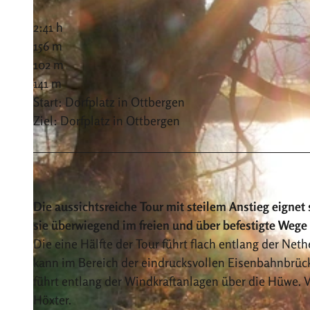
2:41 h
156 m
102 m
141 m
Start: Dorfplatz in Ottbergen
Ziel: Dorfplatz in Ottbergen
Die aussichtsreiche Tour mit steilem Anstieg eignet 
sie überwiegend im freien und über befestigte Wege 
Die eine Hälfte der Tour führt flach entlang der Ne
kann im Bereich der eindrucksvollen Eisenbahnbrück
führt entlang der Windkraftanlagen über die Hüwe. Vo
Höxter.