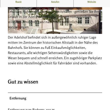
Großzügige und modern eingerichtete Ferienwohnung im
Route
Anrufen
Website
Zentrum der historischen Altstadt
​Erholung, Ruhe, oder sportliche Aktivitäten - genießen Sie Ihren
© Adelshof Residenz |
CC-BY-SA
© Adelshof Residenz |
CC-BY-SA
Urlaub in der Adelshof-Residenz in einem romantischen,
stilvollen Ambiente ganz nach Ihren persönlichen
Vorstellungen.
© Adelshof Residenz |
CC-BY-SA
Der Adelshof befindet sich in außergewöhnlich ruhiger Lage
mitten im Zentrum der historischen Altstadt in der Nähe des
Bahnhofs. Sie können zu Fuß Einkaufsmöglichkeiten,
Restaurants, alle wichtigen Sehenswürdigkeiten sowie die
Weser bequem und schnell erreichen. Ein zugehöriger Parkplatz
sowie eine Abstellmöglichkeit für Fahrräder sind vorhanden.
Gut zu wissen
Entfernung
Entfernung zum Radweg: 400 m