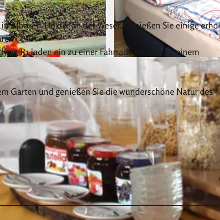
 in Albaxen-Höxter an der Weser. Genießen Sie einige erh
re.
weg R1 laden ein zu einer Fahrradtour oder zu einem
© Pension Zur Weser |
CC-BY-SA
tem Garten und genießen Sie die wunderschöne Natur des