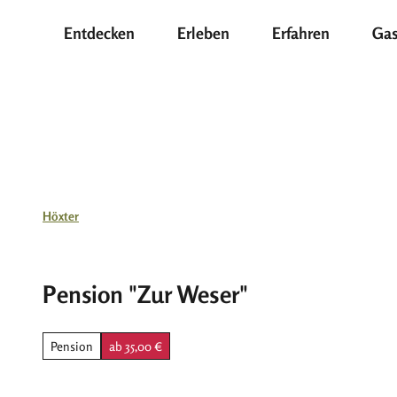
Z
Entdecken
Erleben
Erfahren
Gas
u
m
I
n
h
a
l
t
Höxter
Pension "Zur Weser"
Pension
ab 35,00 €