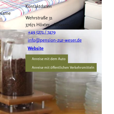
Kontaktdaten
olsame
Wehrstraße 31
37671
Höxter
- Albaxen
+49 5271 / 7479
info@pension-zur-weser.de
Website
Anreise mit dem Auto
Anreise mit öffentlichen Verkehrsmitteln