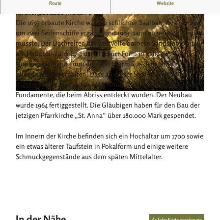
Die Pfarrkirche St. Anna ist ein denkmalgeschütztes
Route
Website
Kirchengebäude in Stahle
Die 1697 erbaute Kirche war ein schlichter Saalbau, welcher 1910
um zwei Seitenschiffe ergänzt und 1963 dann abgerissen werden
musste. Der Dachreiter, das wertvolle barocke Sandsteinportal
am Haupteingang und der in seiner Form in ganz
Norddeutschland einmalige Kirchturm aus dem Jahr 1732
© Schmitz
blieben jedoch erhalten. Dass an dieser Stelle bereits eine
frühere Kirche gestanden haben muss, bewiesen unter anderem
Fundamente, die beim Abriss entdeckt wurden. Der Neubau
© Schmitz
wurde 1964 fertiggestellt. Die Gläubigen haben für den Bau der
jetzigen Pfarrkirche „St. Anna“ über 180.000 Mark gespendet.
Im Innern der Kirche befinden sich ein Hochaltar um 1700 sowie
ein etwas älterer Taufstein in Pokalform und einige weitere
Schmuckgegenstände aus dem späten Mittelalter.
In der Nähe
Auf der Karte anschauen