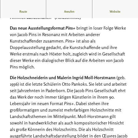
3
_
Jacob Pins
plus
Ingrid Moll-Horstmann: „Unter dem einen
Route
Anrufen
Website
H
Himmel/Landschaften“ (Holzschnitte)
D
-
Das neue Ausstellungsformat
Pins+
bringt in loser Folge Werke
M
von Jacob Pins in Resonanz mit Arbeiten anderer
o
Kunstschaffender zusammen.
Pins+
ist also als
n
Doppelausstellung gedacht, die Kunstschaffende und ihre
i
Werke erstmals nach Höxter holt, zugleich wird in Gesellschaft
t
dieser Werke ein dialogischer Blick auf die Arbeiten von Jacob
o
Pins möglich.
r
Die Holzschneiderin und Malerin Ingrid Moll-Horstmann
(geb.
_
1936) ist die letzte Schülerin Otto Pankoks. Sie lebt und arbeitet
h
seit Jahrzehnten in Paderborn. Die Jacob Pins Gesellschaft ehrt
o
das Werk der noch immer tätigen Künstlerin in ihrem 90.
r
Lebensjahr im neuen Format
Pins+
. Dabei stehen ihre
i
großformatigen und zumeist mehrfarbigen Holzschnitte mit
z
Landschaftsthemen im Mittelpunkt. Moll-Horstmann gilt
o
sowohl in handwerklicher als auch kompositorischer Hinsicht
n
als große Könnerin des Holzschnitts. Die als Holzschnitt
t
ausgeführte Landschaftsdarstellung bildet in den Œuvres Jacob
a