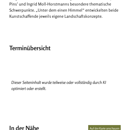
Pins’ und Ingrid Moll-Horstmanns besondere thematische
l
Schwerpunkte. „Unter dem einen Himmel“ entwickelten beide
_
Kunstschaffende jeweils eigene Landschaftskonzepte.
A
_
2
6
0
Terminübersicht
6
0
1
_
0
2
Dieser Seiteninhalt wurde teilweise oder vollständig durch KI
.
optimiert oder erstellt.
j
p
g
In der Nähe
Auf der Karte anschauen