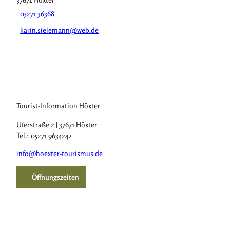
05271 36368
karin.sielemann@web.de
Tourist-Information Höxter
Uferstraße 2 | 37671 Höxter
Tel.: 05271 9634242
info@hoexter-tourismus.de
Öffnungszeiten