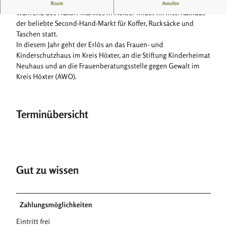
Taschen für den guten Zweck
Route
Anrufen
Während des Huxori Marktes in Höxter findet im hist. Rathaus
der beliebte Second-Hand-Markt für Koffer, Rucksäcke und
Taschen statt.
In diesem Jahr geht der Erlös an das Frauen- und
Kinderschutzhaus im Kreis Höxter, an die Stiftung Kinderheimat
Neuhaus und an die Frauenberatungsstelle gegen Gewalt im
Kreis Höxter (AWO).
Terminübersicht
Gut zu wissen
Zahlungsmöglichkeiten
Eintritt frei