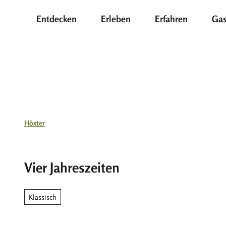
Z
Entdecken
Erleben
Erfahren
Gas
u
m
I
n
h
a
l
t
Höxter
Vier Jahreszeiten
Klassisch