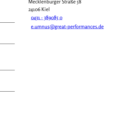
Mecklenburger Straße 58
24106
Kiel
0431 - 389085 0
e.umnus@great-performances.de