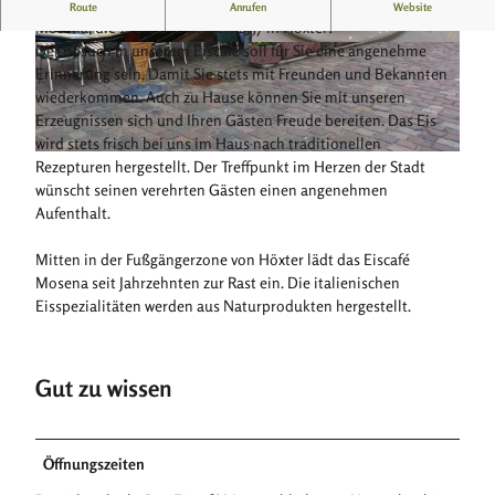
Italienische Eisspezialitäten mitten in der Fußgängerzone
Route
Anrufen
Website
Mosena, die 1., die Beste! Seit 1957 in Höxter!
Der Besuch in unserem Eiscafé soll für Sie eine angenehme
© Loretta Ben-Romdhane
© Loretta Ben-Romdhane
Erinnerung sein. Damit Sie stets mit Freunden und Bekannten
wiederkommen. Auch zu Hause können Sie mit unseren
Erzeugnissen sich und Ihren Gästen Freude bereiten. Das Eis
wird stets frisch bei uns im Haus nach traditionellen
© Loretta Ben-Romdhane |
CC-BY-SA
Rezepturen hergestellt. Der Treffpunkt im Herzen der Stadt
wünscht seinen verehrten Gästen einen angenehmen
Aufenthalt.
Mitten in der Fußgängerzone von Höxter lädt das Eiscafé
Mosena seit Jahrzehnten zur Rast ein. Die italienischen
Eisspezialitäten werden aus Naturprodukten hergestellt.
Gut zu wissen
Öffnungszeiten