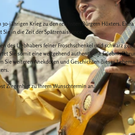
 30-jährigen Krieg zu den reichsten Bürgern Höxters. Extra 
 Sie in die Zeit der Spätrenaissance.
en des Liebhabers feiner Froschschenkel und schwarz geb
rtet Sie somit eine weitgehend authentische Erlebnisführu
hen Sie weiteren Anekdoten und Geschichten dieses Lebem
ers.
Jost Ziegenhirt zu Ihrem Wunschtermin an.