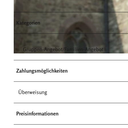
Kategorien
© Stadt Höxter, Andreas Hub |
CC-BY-SA
Gruppen-Angebot/Familien-Angebot
© Stadt Höxter, Andreas Hub |
CC-BY-SA
Zahlungsmöglichkeiten
Überweisung
Preisinformationen