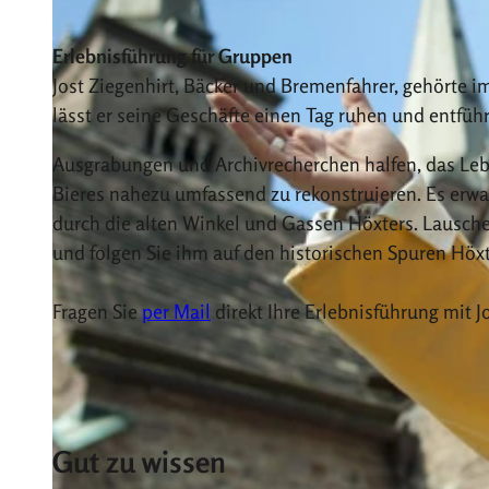
Erlebnisführung für Gruppen
Jost Ziegenhirt, Bäcker und Bremenfahrer, gehörte im
lässt er seine Geschäfte einen Tag ruhen und entführt
Ausgrabungen und Archivrecherchen halfen, das Leb
Bieres nahezu umfassend zu rekonstruieren. Es erwa
durch die alten Winkel und Gassen Höxters. Lausc
und folgen Sie ihm auf den historischen Spuren Höxt
Fragen Sie
per Mail
direkt Ihre Erlebnisführung mit 
Gut zu wissen