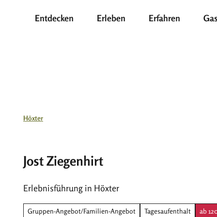
Z
Entdecken
Erleben
Erfahren
Gas
u
m
I
n
h
a
l
t
Höxter
Jost Ziegenhirt
Erlebnisführung in Höxter
Gruppen-Angebot/Familien-Angebot
Tagesaufenthalt
ab 120