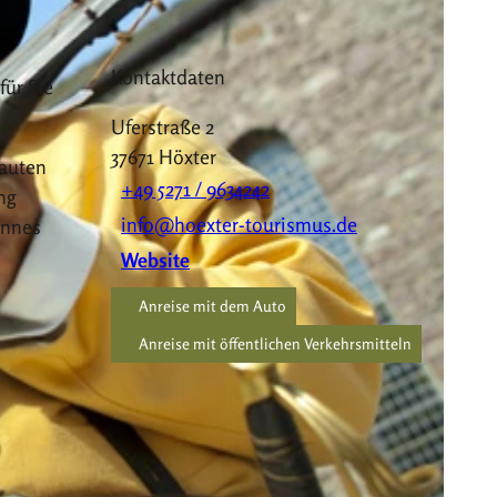
Kontaktdaten
für Sie
Uferstraße 2
37671
Höxter
rauten
+49 5271 / 9634242
ng
info@hoexter-tourismus.de
annes
Website
Anreise mit dem Auto
Anreise mit öffentlichen Verkehrsmitteln