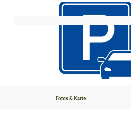
© Touristikzentrum Westliches Weserbergland |
CC-BY-SA
Fotos & Karte