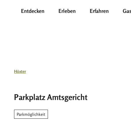
Z
Entdecken
Erleben
Erfahren
Gas
u
m
I
n
h
a
l
t
Höxter
Parkplatz Amtsgericht
Parkmöglichkeit