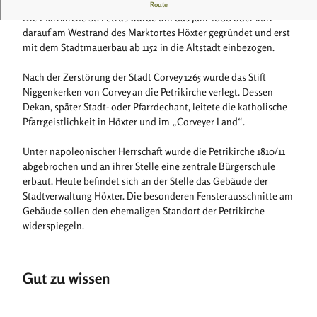
Ehemalige Pfarrkirche St. Petrus
Route
Die Pfarrkirche St. Petrus wurde um das Jahr 1000 oder kurz
darauf am Westrand des Marktortes Höxter gegründet und erst
mit dem Stadtmauerbau ab 1152 in die Altstadt einbezogen.
Nach der Zerstörung der Stadt Corvey 1265 wurde das Stift
Niggenkerken von Corvey an die Petrikirche verlegt. Dessen
Dekan, später Stadt- oder Pfarrdechant, leitete die katholische
Pfarrgeistlichkeit in Höxter und im „Corveyer Land“.
Unter napoleonischer Herrschaft wurde die Petrikirche 1810/11
abgebrochen und an ihrer Stelle eine zentrale Bürgerschule
erbaut. Heute befindet sich an der Stelle das Gebäude der
Stadtverwaltung Höxter. Die besonderen Fensterausschnitte am
Gebäude sollen den ehemaligen Standort der Petrikirche
widerspiegeln.
Gut zu wissen